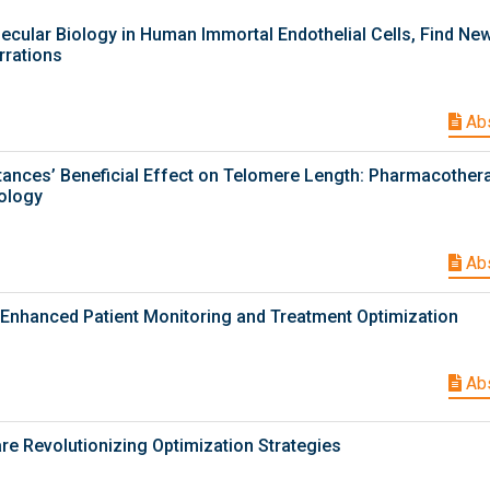
cular Biology in Human Immortal Endothelial Cells, Find Ne
rrations
Abs
tances’ Beneficial Effect on Telomere Length: Pharmacother
ology
Abs
 Enhanced Patient Monitoring and Treatment Optimization
Abs
e Revolutionizing Optimization Strategies