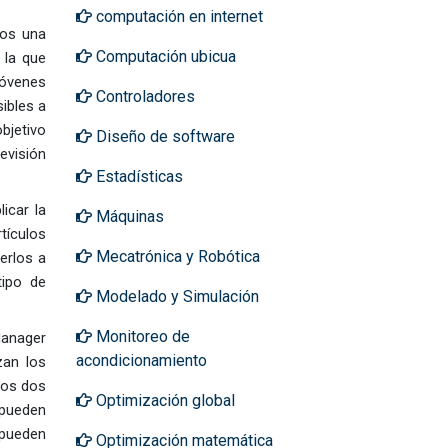
computación en internet
tos una
Computación ubicua
 la que
jóvenes
Controladores
ibles a
bjetivo
Diseño de software
evisión
Estadísticas
icar la
Máquinas
tículos
Mecatrónica y Robótica
erlos a
tipo de
Modelado y Simulación
Monitoreo de
Manager
acondicionamiento
zan los
nos dos
Optimización global
 pueden
 pueden
Optimización matemática