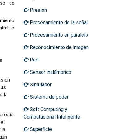
eso de
Presión
amiento
Procesamiento de la señal
.html o
Procesamiento en paralelo
Reconocimiento de imagen
Red
s
Sensor inalámbrico
isión
Simulador
sus
e la
Sistema de poder
Soft Computing y
 propio
Computacional Inteligente
 el
Superficie
 la
egún