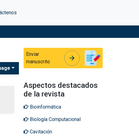
áctenos
Enviar
arrow_forward
arrow_forward
manuscrito
uage
Aspectos destacados
de la revista
Bioinformática
Biología Computacional
Cavitación