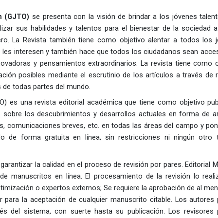
ón (GJTO)
se presenta con la visión de brindar a los jóvenes talen
lizar sus habilidades y talentos para el bienestar de la sociedad a
ero.
La Revista también tiene como objetivo alentar a todos los 
e les interesen y también hace que todos los ciudadanos sean acces
nnovadoras y pensamientos extraordinarios.
La revista tiene como o
ción posibles mediante el escrutinio de los artículos a través de r
s de todas partes del mundo.
O) es una revista editorial académica que tiene como objetivo publ
 sobre los descubrimientos y desarrollos actuales en forma de ar
sos, comunicaciones breves, etc. en todas las áreas del campo y pon
 de forma gratuita en línea, sin restricciones ni ningún otro 
 garantizar la calidad en el proceso de revisión por pares.
Editorial 
 de manuscritos en línea.
El procesamiento de la revisión lo reali
ptimización o expertos externos;
Se requiere la aprobación de al me
or para la aceptación de cualquier manuscrito citable.
Los autores
vés del sistema, con suerte hasta su publicación.
Los revisores